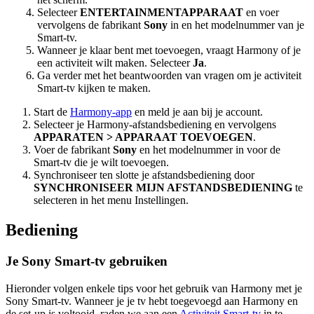
Selecteer
ENTERTAINMENTAPPARAAT
en voer
vervolgens de fabrikant
Sony
in en het modelnummer van je
Smart-tv.
Wanneer je klaar bent met toevoegen, vraagt Harmony of je
een activiteit wilt maken. Selecteer
Ja
.
Ga verder met het beantwoorden van vragen om je activiteit
Smart-tv kijken te maken.
Start de
Harmony-app
en meld je aan bij je account.
Selecteer je Harmony-afstandsbediening en vervolgens
APPARATEN > APPARAAT TOEVOEGEN
.
Voer de fabrikant
Sony
en het modelnummer in voor de
Smart-tv die je wilt toevoegen.
Synchroniseer ten slotte je afstandsbediening door
SYNCHRONISEER MIJN AFSTANDSBEDIENING
te
selecteren in het menu Instellingen.
Bediening
Je Sony Smart-tv gebruiken
Hieronder volgen enkele tips voor het gebruik van Harmony met je
Sony Smart-tv. Wanneer je je tv hebt toegevoegd aan Harmony en
de set-up is voltooid, raden we aan een
Activiteit Smart-tv
in te