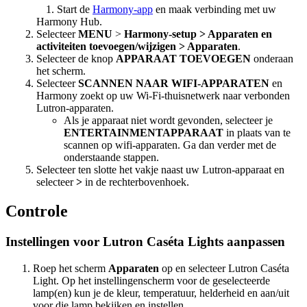
Desktop
Start de
Harmony-app
en maak verbinding met uw
Harmony Hub.
Selecteer
MENU
>
Harmony-setup > Apparaten en
activiteiten toevoegen/wijzigen > Apparaten
.
Selecteer de knop
APPARAAT TOEVOEGEN
onderaan
het scherm.
Selecteer
SCANNEN NAAR WIFI-APPARATEN
en
Harmony zoekt op uw Wi-Fi-thuisnetwerk naar verbonden
Lutron-apparaten.
Als je apparaat niet wordt gevonden, selecteer je
ENTERTAINMENTAPPARAAT
in plaats van te
scannen op wifi-apparaten. Ga dan verder met de
onderstaande stappen.
Selecteer ten slotte het vakje naast uw Lutron-apparaat en
selecteer
>
in de rechterbovenhoek.
Controle
Instellingen voor Lutron Caséta Lights aanpassen
Roep het scherm
Apparaten
op en selecteer Lutron Caséta
Light. Op het instellingenscherm voor de geselecteerde
lamp(en) kun je de kleur, temperatuur, helderheid en aan/uit
voor die lamp bekijken en instellen.