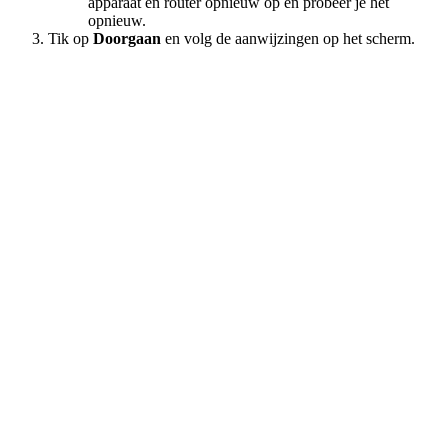
apparaat en router opnieuw op en probeer je het
opnieuw.
Tik op
Doorgaan
en volg de aanwijzingen op het scherm.