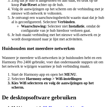
Zorg dat je hub is aangesloten en aan staat, en druk op de
knop
Pair/Reset
achter op de hub.
Volg de aanwijzingen op het scherm om de verbinding met je
nieuwe wifi-netwerk te voltooien.
Je ontvangt een waarschuwingsbericht waarin staat dat je hub
al is geconfigureerd. Selecteer
Verbinden
.
Waarschuwing:
Selecteer niet
Installatie
, omdat de
configuratie van je hub hierdoor verloren gaat.
Je hub maakt verbinding met het nieuwe wifi-netwerk en je
wordt doorgestuurd naar je lijst met activiteiten.
Huishouden met meerdere netwerken
Wanneer je meerdere wifi-netwerken in je huishouden hebt en een
Harmony Pro 2400 gebruikt, voer dan onderstaande stappen uit om
het netwerk te wijzigen waarmee je hub verbinding maakt.
Start de Harmony-app en open het
MENU
.
Selecteer
Harmony-setup > Wifi-instellingen
Kies
Wifi selecteren
en volg de aanwijzingen op het
scherm.
De desktopsoftware gebruiken