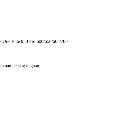
te One
Elite
950
Pro
600/650/665/700
m aan de slag te gaan.