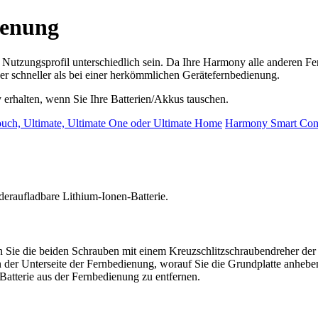
ienung
 Nutzungsprofil unterschiedlich sein. Da Ihre Harmony alle anderen F
er schneller als bei einer herkömmlichen Gerätefernbedienung.
 erhalten, wenn Sie Ihre Batterien/Akkus tauschen.
ch, Ultimate, Ultimate One oder Ultimate Home
Harmony Smart Cont
raufladbare Lithium-Ionen-Batterie.
Sie die beiden Schrauben mit einem Kreuzschlitzschraubendreher der
 der Unterseite der Fernbedienung, worauf Sie die Grundplatte anheb
Batterie aus der Fernbedienung zu entfernen.