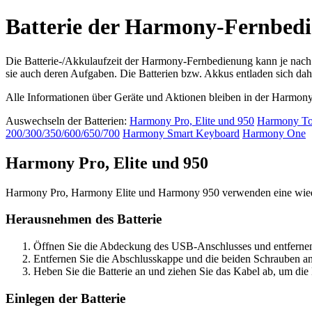
Batterie der Harmony-Fernbed
Die Batterie-/Akkulaufzeit der Harmony-Fernbedienung kann je nach
sie auch deren Aufgaben. Die Batterien bzw. Akkus entladen sich dah
Alle Informationen über Geräte und Aktionen bleiben in der Harmony
Auswechseln der Batterien:
Harmony Pro, Elite und 950
Harmony Tou
200/300/350/600/650/700
Harmony Smart Keyboard
Harmony One
Harmony Pro, Elite und 950
Harmony Pro, Harmony Elite und Harmony 950 verwenden eine wiede
Herausnehmen des Batterie
Öffnen Sie die Abdeckung des USB-Anschlusses und entfernen 
Entfernen Sie die Abschlusskappe und die beiden Schrauben an
Heben Sie die Batterie an und ziehen Sie das Kabel ab, um die 
Einlegen der Batterie