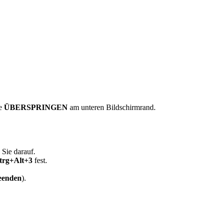
ie
ÜBERSPRINGEN
am unteren Bildschirmrand.
Sie darauf.
trg+Alt+3
fest.
eenden
).