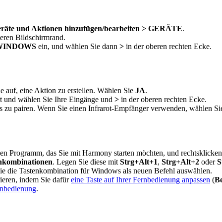
räte und Aktionen hinzufügen/bearbeiten > GERÄTE
.
eren Bildschirmrand.
WINDOWS
ein, und wählen Sie dann
>
in der oberen rechten Ecke.
 auf, eine Aktion zu erstellen. Wählen Sie
JA
.
rt und wählen Sie Ihre Eingänge und
>
in der oberen rechten Ecke.
zu pairen. Wenn Sie einen Infrarot-Empfänger verwenden, wählen S
gen Programm, das Sie mit Harmony starten möchten, und rechtsklicken 
nkombinationen
. Legen Sie diese mit
Strg+Alt+1
,
Strg+Alt+2
oder
S
ie die Tastenkombination für Windows als neuen Befehl auswählen.
eren, indem Sie dafür
eine Taste auf Ihrer Fernbedienung anpassen
(
B
rnbedienung
.