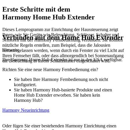
Erste Schritte mit dem
Harmony Home Hub Extender
Dieses Lernprogramm zur Einrichtung der Haussteuerung zeigt
Ihnen, wie Sie Geräte wie Beleuchtung, Schlösser, Schalter und
Verbinden mit dem Home Hub Extender
Sensoren mit der Harmony Fernbedienung verbinden. Sie können
nützliche Regeln erstellen, zum Beispiel, dass die Jalousien
Hinweis:
heruntergelassen werden, wenn durch ein Fenster zu viel Licht auf
Ihren Fernseher fällt, oder dass allmorgendlich bei Sonnenaufgang
Der Harmony Home Hub Extender ist nur in den USA verfügbar.
die Beleuchtung in Ihrem Schlafzimmer eingeschaltet wird.
Richten Sie eine neue Harmony Fernbedienung ein?
Sie haben Ihre Harmony Fernbedienung noch nicht
konfiguriert.
Sie haben Harmony Hub-basierte Produkte und einen
Home Hub Extender erworben.
Sie haben kein
Harmony Hub?
Harmony Neueinrichtung
Oder fügen Sie einer bestehenden Harmony Einrichtung einen