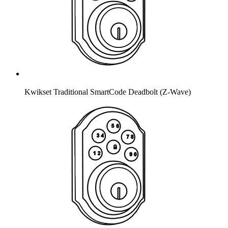
Kwikset Traditional SmartCode Deadbolt (Z-Wave)