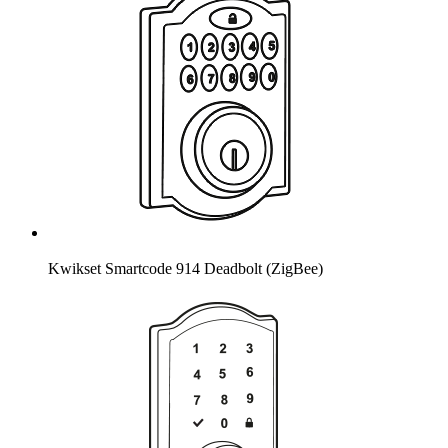
Kwikset Smartcode 914 Deadbolt (ZigBee)