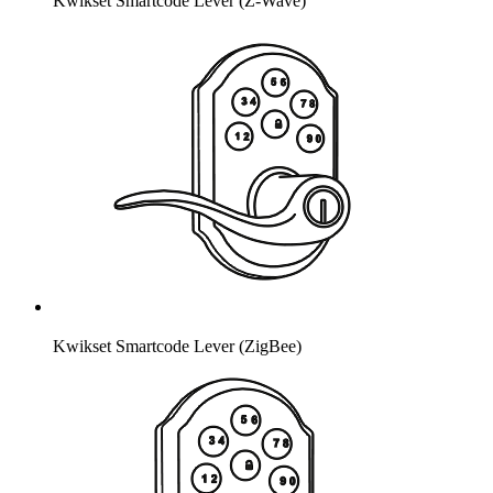
Kwikset Smartcode Lever (Z-Wave)
Kwikset Smartcode Lever (ZigBee)