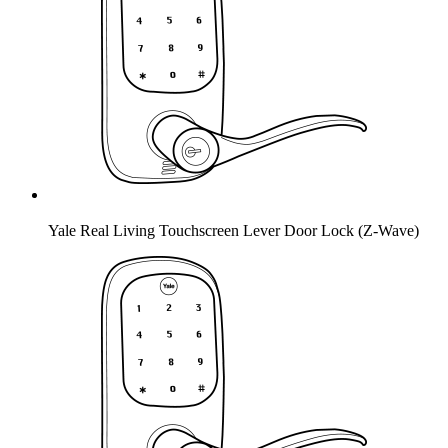
Yale Real Living Touchscreen Lever Door Lock (Z-Wave)