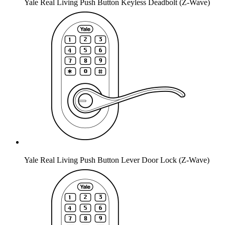
Yale Real Living Push Button Keyless Deadbolt (Z-Wave)
Yale Real Living Push Button Lever Door Lock (Z-Wave)