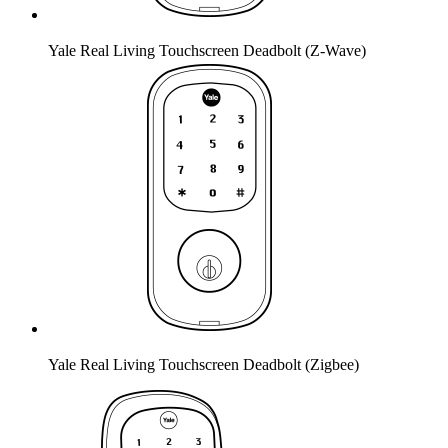
Yale Real Living Touchscreen Deadbolt (Z-Wave)
Yale Real Living Touchscreen Deadbolt (Zigbee)