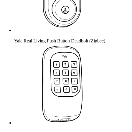
Yale Real Living Push Button Deadbolt (Zigbee)