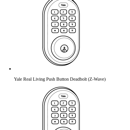
Yale Real Living Push Button Deadbolt (Z-Wave)