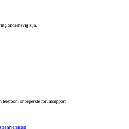
ring onderhevig zijn.
en telefoon, onbeperkte forumsupport
ysteemvereisten