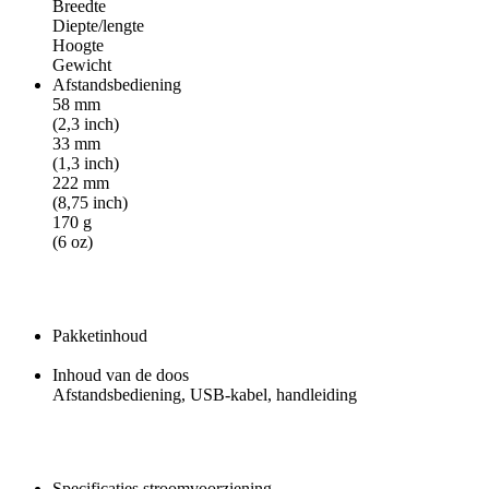
Breedte
Diepte/lengte
Hoogte
Gewicht
Afstandsbediening
58 mm
(2,3 inch)
33 mm
(1,3 inch)
222 mm
(8,75 inch)
170 g
(6 oz)
Pakketinhoud
Inhoud van de doos
Afstandsbediening, USB-kabel, handleiding
Specificaties stroomvoorziening