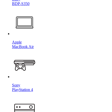
BDP-S350
Apple
MacBook Air
Sony
PlayStation 4