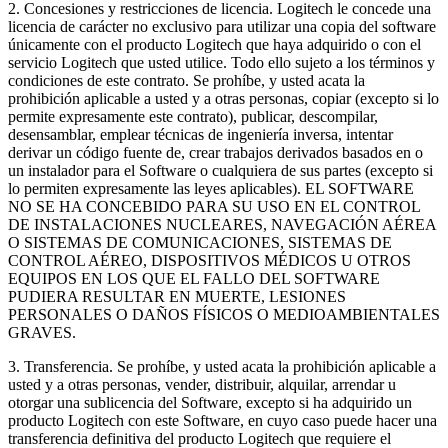
2. Concesiones y restricciones de licencia. Logitech le concede una
licencia de carácter no exclusivo para utilizar una copia del software
únicamente con el producto Logitech que haya adquirido o con el
servicio Logitech que usted utilice. Todo ello sujeto a los términos y
condiciones de este contrato. Se prohíbe, y usted acata la
prohibición aplicable a usted y a otras personas, copiar (excepto si lo
permite expresamente este contrato), publicar, descompilar,
desensamblar, emplear técnicas de ingeniería inversa, intentar
derivar un código fuente de, crear trabajos derivados basados en o
un instalador para el Software o cualquiera de sus partes (excepto si
lo permiten expresamente las leyes aplicables). EL SOFTWARE
NO SE HA CONCEBIDO PARA SU USO EN EL CONTROL
DE INSTALACIONES NUCLEARES, NAVEGACIÓN AÉREA
O SISTEMAS DE COMUNICACIONES, SISTEMAS DE
CONTROL AÉREO, DISPOSITIVOS MÉDICOS U OTROS
EQUIPOS EN LOS QUE EL FALLO DEL SOFTWARE
PUDIERA RESULTAR EN MUERTE, LESIONES
PERSONALES O DAÑOS FÍSICOS O MEDIOAMBIENTALES
GRAVES.
3. Transferencia. Se prohíbe, y usted acata la prohibición aplicable a
usted y a otras personas, vender, distribuir, alquilar, arrendar u
otorgar una sublicencia del Software, excepto si ha adquirido un
producto Logitech con este Software, en cuyo caso puede hacer una
transferencia definitiva del producto Logitech que requiere el