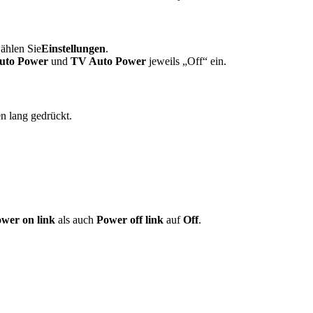
wählen Sie
Einstellungen
.
Auto Power
und
TV Auto Power
jeweils „Off“ ein.
n lang gedrückt.
wer on link
als auch
Power off link
auf
Off
.