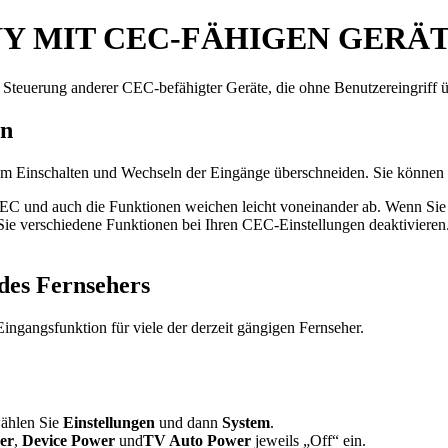
 MIT CEC-FÄHIGEN GERÄ
Steuerung anderer CEC-befähigter Geräte, die ohne Benutzereingriff 
en
m Einschalten und Wechseln der Eingänge überschneiden. Sie können g
C und auch die Funktionen weichen leicht voneinander ab. Wenn Sie fes
 Sie verschiedene Funktionen bei Ihren CEC-Einstellungen deaktivieren
des Fernsehers
ingangsfunktion für viele der derzeit gängigen Fernseher.
wählen Sie
Einstellungen
und dann
System
.
er
,
Device Power
und
TV Auto Power
jeweils „Off“ ein.