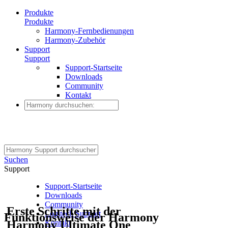
Produkte
Produkte
Harmony-Fernbedienungen
Harmony-Zubehör
Support
Support
Support-Startseite
Downloads
Community
Kontakt
Suchen
Support
Support-Startseite
Downloads
Community
Erste Schritte mit der
Logitech Support
Funktionsweise der Harmony
Harmony Ultimate One
Kontakt