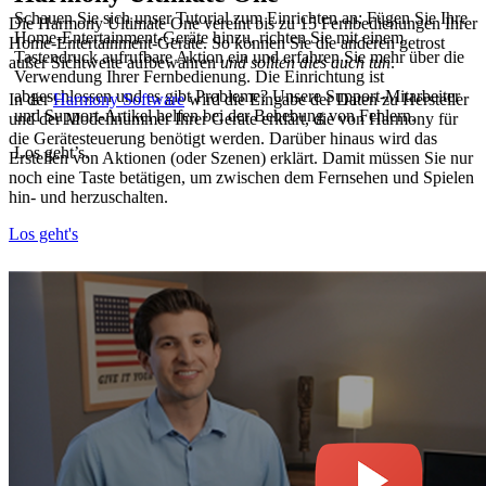
Schauen Sie sich unser Tutorial zum Einrichten an: Fügen Sie Ihre
Die Harmony Ultimate One vereint bis zu 15 Fernbedienungen Ihrer
Home-Entertainment-Geräte hinzu, richten Sie mit einem
Home-Entertainment-Geräte. So können Sie die anderen getrost
Tastendruck aufrufbare Aktion ein und erfahren Sie mehr über die
außer Sichtweite aufbewahren
und sollten dies auch tun
.
Verwendung Ihrer Fernbedienung. Die Einrichtung ist
abgeschlossen und es gibt Probleme? Unsere Support-Mitarbeiter
In der
Harmony Software
wird die Eingabe der Daten zu Hersteller
und Support-Artikel helfen bei der Behebung von Fehlern.
und der Modellnummer Ihrer Geräte erklärt, die von Harmony für
die Gerätesteuerung benötigt werden. Darüber hinaus wird das
Los geht’s.
Erstellen von Aktionen (oder Szenen) erklärt. Damit müssen Sie nur
noch eine Taste betätigen, um zwischen dem Fernsehen und Spielen
hin- und herzuschalten.
Los geht's