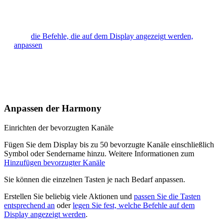
Streichen Sie zum Ändern des Modus nach links und rechts.
Wenn eine Aktion ausgeführt wird, streichen Sie über den
Aufwärtspfeil, um die Gesten-Steuerung anzuzeigen. Sie können
auch
die Befehle, die auf dem Display angezeigt werden,
anpassen
.
Die Tasten der Harmony Ultimate One werden automatisch an
die jeweils aktive Aktion angepasst. Beim Fernsehen steuern die
Kanaltasten Ihren Kabel- bzw. Satelliten-Empfänger. Beim
Musikhören wechseln sie beispielsweise zwischen Radiosendern.
Anpassen der Harmony
Einrichten der bevorzugten Kanäle
Fügen Sie dem Display bis zu 50 bevorzugte Kanäle einschließlich
Symbol oder Sendername hinzu. Weitere Informationen zum
Hinzufügen bevorzugter Kanäle
Sie können die einzelnen Tasten je nach Bedarf anpassen.
Erstellen Sie beliebig viele Aktionen und
passen Sie die Tasten
entsprechend an
oder
legen Sie fest, welche Befehle auf dem
Display angezeigt werden
.