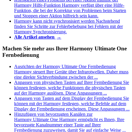
Harmony Hilfe-Funktion
Harmony verfügt über eine Hilfe-
Funktion, die bei der Korrektur von Problemen beim Starten
und Stoppen einer Aktion hilfreich sein kann.
Harmony kann nicht synchronisiert werden
Nachstehend
finden Sie Schritte zur Fehlerbehebung bei Fehlern mit der
Harmony Synchronisierung.
Alle Artikel ansehen
→
Machen Sie mehr aus Ihrer Harmony Ultimate One
Fernbedienung
Ausrichten der Harmony Ultimate One Fernbedienung
Harmony steuert Ihre Geräte über Infrarotwellen. Daher muss
eine direkte Sichtverbindung zwischen der ...
Anpassen von physischen Tasten auf Ihrer Fernbedienung
Sie
können festlegen, welche Funktionen die physischen Tasten
auf der Harmony auslösen. Diese Anpassungen ...
Anpassen von Tasten auf dem Display der Fernbedienung
Sie
können mit der Harmony festlegen, welche Befehle auf dem
Display der Fernbedienung erscheinen. Diese Anpassungen ...
Hinzufügen von bevorzugten Kanälen zur
Harmony Ultimate One
Harmony ermöglicht es Ihnen, Ihre
bevorzugte Kanalnummer einer Taste auf Ihrer
Fernbedienung zuzuweisen, damit Sie auf einfache Weise ...