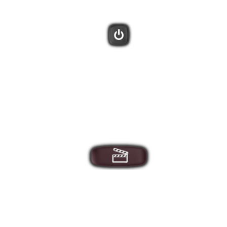
Es gibt 3 Aktionstasten sowie eine Taste für weitere Optionen,
über die Sie zusätzliche Aktionen auf dem Display der
Fernbedienung anzeigen können.
Nachdem Sie mithilfe der MyHarmony Desktop-Software
Aktionen erstellt haben, können Sie über diese Tasten mit einer
Berührung Ihr Entertainment-System einschalten.
Wird eines der Geräte nicht eingeschaltet oder wechselt nicht
zum richtigen Eingang? Die Hilfe-Funktion von Harmony stellt
Ihnen einige Fragen, um die Geräte wieder synchronisieren zu
können.