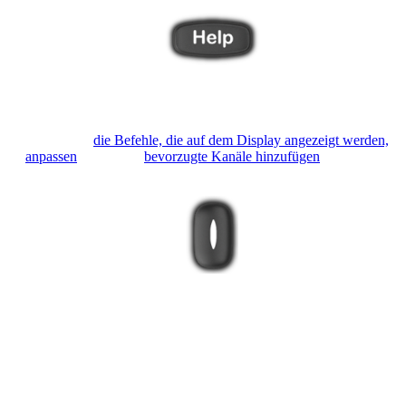
Verwenden Sie die 4 seitlichen Tasten, um Objekte des LCD-
Displays auszuwählen.
Sie können
die Befehle, die auf dem Display angezeigt werden,
anpassen
oder sogar
bevorzugte Kanäle hinzufügen
.
Mit der Taste unten können Sie zwischen Aktions- und
Gerätemodus umschalten.
Es ist empfehlenswert, Ihre Fernbedienung immer im
Aktionsmodus zu belassen, damit Harmony dafür sorgen kann,
dass Ihre Geräte synchronisiert bleiben.