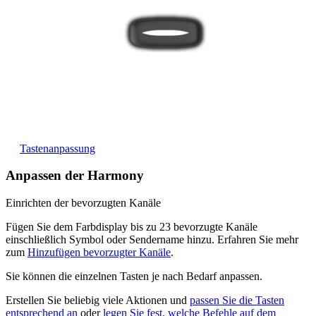
Die Tasten der Harmony 650 werden automatisch an die jeweils
aktive Aktion angepasst. Beim Fernsehen steuern die Kanaltasten
Ihren Kabel- bzw. Satelliten-Empfänger. Beim Musikhören
wechseln sie beispielsweise zwischen Radiosendern.
Möchten Sie die Tasten anpassen? Erfahren Sie mehr zur
Tastenanpassung
.
Anpassen der Harmony
Einrichten der bevorzugten Kanäle
Fügen Sie dem Farbdisplay bis zu 23 bevorzugte Kanäle
einschließlich Symbol oder Sendername hinzu. Erfahren Sie mehr
zum
Hinzufügen bevorzugter Kanäle
.
Sie können die einzelnen Tasten je nach Bedarf anpassen.
Erstellen Sie beliebig viele Aktionen und
passen Sie die Tasten
entsprechend an
oder
legen Sie fest, welche Befehle auf dem