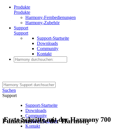
Produkte
Produkte
Harmony-Fernbedienungen
Harmony-Zubehör
Support
Support
Support-Startseite
Downloads
Community
Kontakt
Suchen
Support
Support-Startseite
Downloads
Community
Erste Schritte mit der Harmony 700
Funktionsweise der Harmony
Logitech Support
Kontakt