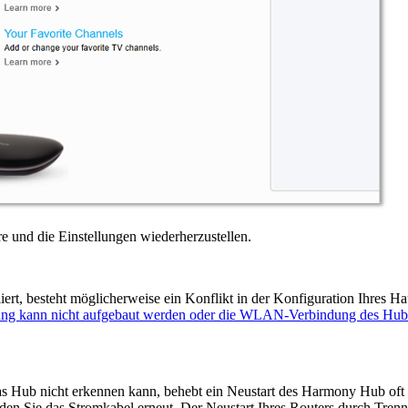
 und die Einstellungen wiederherzustellen.
 besteht möglicherweise ein Konflikt in der Konfiguration Ihres Haus
 kann nicht aufgebaut werden oder die WLAN-Verbindung des Hubs 
Hub nicht erkennen kann, behebt ein Neustart des Harmony Hub oft d
en Sie das Stromkabel erneut. Der Neustart Ihres Routers durch Tre