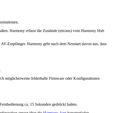
formationen.
halten. Harmony erfasst die Zustände (ein/aus) vom Harmony Hub
nd AV-Empfänger. Harmony geht nach dem Neustart davon aus, dass
.
rch möglicherweise fehlerhafte Firmware oder Konfigurationen
Fernbedienung ca. 15 Sekunden gedrückt halten.
figuration erneut über die
Harmony App
herunterladen.