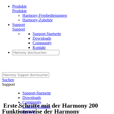
Produkte
Produkte
Harmony-Fernbedienungen
Harmony-Zubehör
Support
Support
Support-Startseite
Downloads
Community
Kontakt
Suchen
Support
Support-Startseite
Downloads
Community
Erste Schritte mit der Harmony 200
Logitech Support
Funktionsweise der Harmony
Kontakt