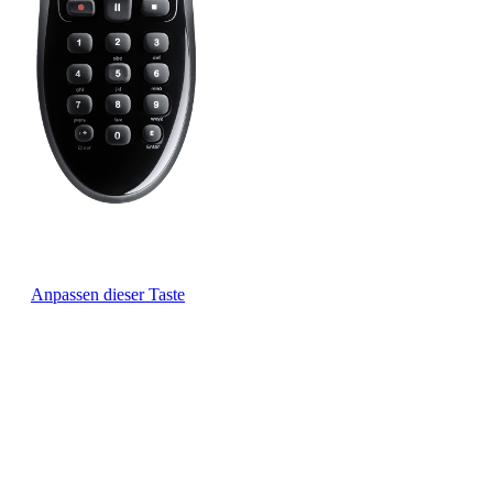
Durch Drücken der „Watch TV“-Taste können Sie Ihren
Fernseher sowie Ihren Kabel- oder Satelliten-Empfänger
gleichzeitig ein- und ausschalten. Erfahren Sie mehr zum
Anpassen dieser Taste
.
Steuern Sie mithilfe dieser drei Tasten Ihre Geräte individuell.
Drücken Sie die Taste für das gewünschte Gerät und die
Kontrolle darüber liegt in Ihrer Hand. Um ein Gerät ein- oder
auszuschalten, drücken Sie zunächst die entsprechende Taste und
anschließend den Ein/Aus-Schalter.
Drücken Sie die Aus-Taste, um die ausgewählten
Unterhaltungsgeräte auszuschalten.