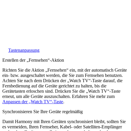
Schalten Sie schnell zwischen den Eingängen um, um den zu
finden, den Sie gerade suchen.
Die Tasten der Harmony 200 werden automatisch für die Aktion
„Fernsehen“ optimiert. Kanaltasten steuern Ihren Kabel- bzw.
Satelliten-Empfänger, während der AV-Empfänger über die
Lautstärkeregelung gesteuert wird.
Möchten Sie die Tasten anpassen? Erfahren Sie mehr zur
Tastenanpassung
.
Erstellen der „Fernsehen“-Aktion
Richten Sie die Aktion „Fernsehen“ ein, mit der automatisch Geräte
ein- bzw. ausgeschaltet werden, die Sie zum Fernsehen benutzen.
Achten Sie nach dem Drücken der „Watch TV“-Taste darauf, die
Fernbedienung auf die Geräte gerichtet zu halten, bis die
Gerätetasten erloschen sind. Drücken Sie die „Watch TV“-Taste
erneut, um alle Geräte auszuschalten. Erfahren Sie mehr zum
Anpassen der „Watch TV“-Taste
.
Synchronisieren Sie Ihre Geräte regelmäßig
Damit Harmony mit Ihren Geräten synchronisiert bleibt, sollten Sie
es vermeiden, Ihren Fernseher, Kabel- oder Satelliten-Empfänger