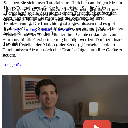
Schauen Sie sich unser Tutorial zum Einrichten an: Fügen Sie Ihre
Home-Entertainment-Geräte hinzu, richten Sie die Aktion
Die Harmony 200 vereint bis zu 3 Fernbedienungen Ihrer Home-
„Fernsehen“ so ein, dass sie mit einem Tastendruck aufgerufen
Entertainment-Geräte. So können Sie die anderen getrost außer
wird, und erfahren Sie mehr über die Verwendung Ihrer
Sichtweite aufbewahren
und sollten dies auch tun
.
Fernbedienung. Die Einrichtung ist abgeschlossen und es gibt
Probleme? Unsere Support-Mitarbeiter und Support-Artikel helfen
In der
MyHarmony Desktop-Software
wird das Eingeben des
bei der Behebung von Fehlern.
Herstellers und der Modellnummer Ihrer Geräte erklärt, die von
Harmony für die Gerätesteuerung benötigt werden. Darüber hinaus
Los geht’s.
wird das Erstellen der Aktion (oder Szene) „Fernsehen“ erklärt.
Damit müssen Sie nur noch eine Taste betätigen, um Ihre Geräte zu
steuern.
Los geht's