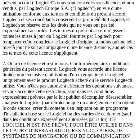
présent accord ("Logiciel") vous sont concédés sous licence, et non
vendus, par Logitech Europe S.A. ("Logitech") en vue d'une
utilisation conforme aux termes et conditions du présent accord.
Logitech et ses concédants conservent la propriété du Logiciel, et
Logitech se réserve tous les droits qui ne vous ont pas été
expressément accordés. Les termes du présent accord régissent
toutes les mises à jour du Logiciel fournies par Logitech pour
remplacer et/ou compléter le Logiciel d'origine, à moins qu'une telle
mise à jour ne soit accompagnée d'une licence distincte, auquel cas
les termes de cette licence s'appliquent.
2. Octroi de licence et restrictions. Conformément aux conditions
générales du présent accord, Logitech vous accorde une licence
limitée non exclusive d'utilisation d'un exemplaire du Logiciel
uniquement avec le produit Logitech acheté ou le service Logitech
utilisé. Vous n'êtes pas autorisé à effectuer les opérations suivantes,
et vous acceptez cette restriction, sauf dans les conditions
expressément prévues par la loi: publier, décompiler, désassembler,
analyser le Logiciel (par rétrotechnique ou autre) en vue d'en obtenir
le code source, créer du contenu s'en inspirant ou un programme
d'installation basé sur le Logiciel ou des parties de ce dernier (sauf
dans les conditions expressément autorisées par la loi). CE
LOGICIEL N'EST PAS PRÉVU POUR ÊTRE UTILISÉ DANS
LE CADRE D'INFRASTRUCTURES NUCLÉAIRES, DE
SYSTÈMES DE NAVIGATION OU DE COMMUNICATION