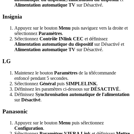
Alimentation automatique TV
sur Désactivé.
Insignia
Appuyez sur le bouton
Menu
puis naviguez vers la droite et
sélectionnez
Paramètres
.
Sélectionnez
Contrôle INlink CEC
et définissez
Alimentation automatique du dispositif
sur Désactivé et
Alimentation automatique TV
sur Désactivé.
LG
Maintenez le bouton
Paramètres
de la télécommande
enfoncé pendant 5 secondes.
Sélectionnez
Général
puis
SIMPLELINK
.
Définissez les paramètres ci-dessous sur
DÉSACTIVÉ
.
Définissez
Synchronisation automatique de l'alimentation
sur
Désactivé
.
Panasonic
Appuyez sur le bouton
Menu
puis sélectionnez
Configuration
.
Sélectionnez
Paramètres VIERA Link
et définissez
Mettre