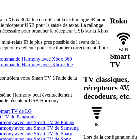
la Xbox 360/One en utilisant la technologie IR pour
Roku
 le récepteur USB pour la saisie de texte. La rallonge
 nécessaire pour brancher le récepteur USB sur la Xbox.
 mini-relais IR le plus près possible de l'avant de la
éception excellente pour fonctionner correctement. Pour
Wi-Fi
Smart
élécommande Harmony avec Xbox 360
TV
télécommande Harmony avec Xbox One
ontrôlera votre Smart TV à l'aide de la
TV classiques,
récepteurs AV,
 système Harmony peut éventuellement
décodeurs, etc.
u le récepteur USB Harmony.
 Smart TV de LG
rt TV de Panasonic
armony avec une Smart TV de Philips
IR
Harmony avec une Smart TV de Samsung
Harmony avec une Smart TV de Sharp
Lors de la configuration du
Harmony avec une Smart TV de Sony