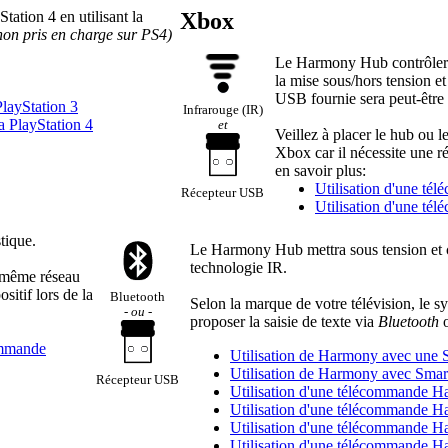
ation 4 en utilisant la
Xbox
non pris en charge sur PS4)
Le Harmony Hub contrôlera 
la mise sous/hors tension et
USB fournie sera peut-être
layStation 3
Infrarouge (IR)
a PlayStation 4
et
Veillez à placer le hub ou le
Xbox car il nécessite une r
en savoir plus:
Utilisation d'une t
Récepteur USB
Utilisation d'une 
tique.
Le Harmony Hub mettra sous tension et c
technologie IR.
u même réseau
itif lors de la
Bluetooth
Selon la marque de votre télévision, le
- ou -
proposer la saisie de texte via
Bluetooth
o
ommande
Utilisation de Harmony avec une
Utilisation de Harmony avec Sma
Récepteur USB
Utilisation d'une télécommande H
Utilisation d'une télécommande 
Utilisation d'une télécommande 
Utilisation d'une télécommande 