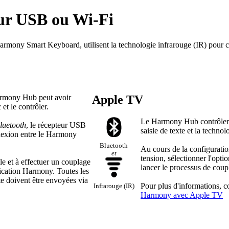
eur USB ou Wi-Fi
mony Smart Keyboard, utilisent la technologie infrarouge (IR) pour con
armony Hub peut avoir
Apple TV
et le contrôler.
Le Harmony Hub contrôlera
luetooth
, le récepteur USB
saisie de texte et la techno
nnexion entre le Harmony
Bluetooth
Au cours de la configuratio
et
tension, sélectionner l'opti
le et à effectuer un couplage
lancer le processus de coup
plication Harmony. Toutes les
te doivent être envoyées via
Pour plus d'informations, co
Infrarouge (IR)
Harmony avec Apple TV