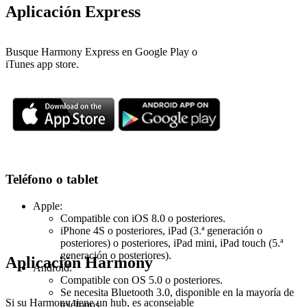
Aplicación Express
Busque Harmony Express en Google Play o
iTunes app store.
Teléfono o tablet
Apple:
Compatible con iOS 8.0 o posteriores.
iPhone 4S o posteriores, iPad (3.ª generación o
posteriores) o posteriores, iPad mini, iPad touch (5.ª
generación o posteriores).
Aplicación Harmony
Android:
Compatible con OS 5.0 o posteriores.
Se necesita Bluetooth 3.0, disponible en la mayoría de
Si su Harmony tiene un hub, es aconsejable
teléfonos.