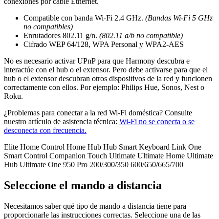
conexiones por cable Ethernet.
Compatible con banda Wi-Fi 2.4 GHz.
(Bandas Wi-Fi 5 GHz
no compatibles)
Enrutadores 802.11 g/n.
(802.11 a/b no compatible)
Cifrado WEP 64/128, WPA Personal y WPA2-AES
No es necesario activar UPnP para que Harmony descubra e
interactúe con el hub o el extensor. Pero debe activarse para que el
hub o el extensor descubran otros dispositivos de la red y funcionen
correctamente con ellos. Por ejemplo: Philips Hue, Sonos, Nest o
Roku.
¿Problemas para conectar a la red Wi-Fi doméstica? Consulte
nuestro artículo de asistencia técnica:
Wi-Fi no se conecta o se
desconecta con frecuencia.
Elite
Home Control
Home Hub
Hub
Smart Keyboard
Link
One
Smart Control
Companion
Touch
Ultimate
Ultimate Home
Ultimate
Hub
Ultimate One
950
Pro
200/300/350
600/650/665/700
Seleccione el mando a distancia
Necesitamos saber qué tipo de mando a distancia tiene para
proporcionarle las instrucciones correctas. Seleccione una de las