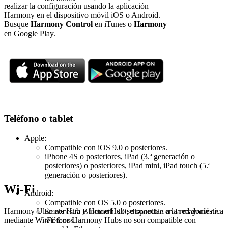
realizar la configuración usando la aplicación
Harmony en el dispositivo móvil iOS o Android.
Busque
Harmony Control
en iTunes o
Harmony
en Google Play.
Teléfono o tablet
Apple:
Compatible con iOS 9.0 o posteriores.
iPhone 4S o posteriores, iPad (3.ª generación o
posteriores) o posteriores, iPad mini, iPad touch (5.ª
generación o posteriores).
Wi-Fi
Android:
Compatible con OS 5.0 o posteriores.
Harmony Ultimate Hub y Home Hub se conectan a la red doméstica
Se necesita Bluetooth 3.0, disponible en la mayoría de
mediante Wi-Fi. Los Harmony Hubs no son compatible con
teléfonos.