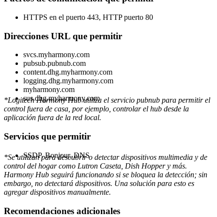
HTTPS en el puerto 443, HTTP puerto 80
Direcciones URL que permitir
svcs.myharmony.com
pubsub.pubnub.com
content.dhg.myharmony.com
logging.dhg.myharmony.com
myharmony.com
sus.dhg.myharmony.com
*Logitech Harmony Hub utiliza el servicio pubnub para permitir el
control fuera de casa, por ejemplo, controlar el hub desde la
aplicación fuera de la red local.
Servicios que permitir
SSDP, Bonjour, DNS
*Se utilizan para descubrir o detectar dispositivos multimedia y de
control del hogar como Lutron Caseta, Dish Hopper y más.
Harmony Hub seguirá funcionando si se bloquea la detección; sin
embargo, no detectará dispositivos. Una solución para esto es
agregar dispositivos manualmente.
Recomendaciones adicionales