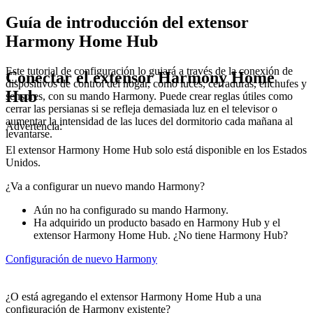
Guía de introducción del extensor
Harmony Home Hub
Este tutorial de configuración lo guiará a través de la conexión de
Conectar el extensor Harmony Home
dispositivos de control del hogar, como luces, cerraduras, enchufes y
Hub
sensores, con su mando Harmony. Puede crear reglas útiles como
cerrar las persianas si se refleja demasiada luz en el televisor o
aumentar la intensidad de las luces del dormitorio cada mañana al
Advertencia:
levantarse.
El extensor Harmony Home Hub solo está disponible en los Estados
Unidos.
¿Va a configurar un nuevo mando Harmony?
Aún no ha configurado su mando Harmony.
Ha adquirido un producto basado en Harmony Hub y el
extensor Harmony Home Hub.
¿No tiene Harmony Hub?
Configuración de nuevo Harmony
¿O está agregando el extensor Harmony Home Hub a una
configuración de Harmony existente?