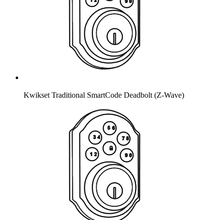
Kwikset Traditional SmartCode Deadbolt (Z-Wave)