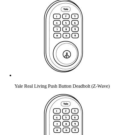
Yale Real Living Push Button Deadbolt (Z-Wave)