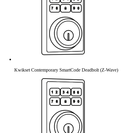
Kwikset Contemporary SmartCode Deadbolt (Z-Wave)