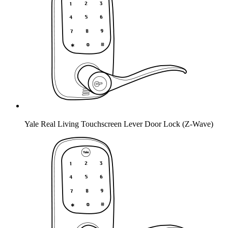
Yale Real Living Touchscreen Lever Door Lock (Z-Wave)