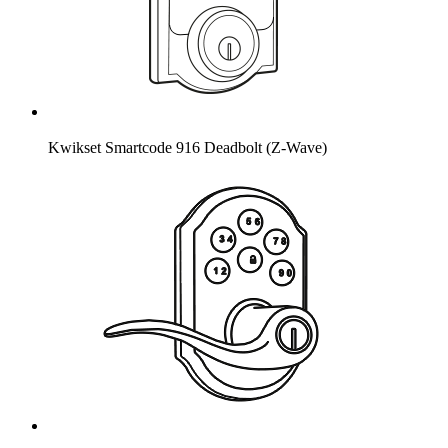
Kwikset Smartcode 916 Deadbolt (Z-Wave)