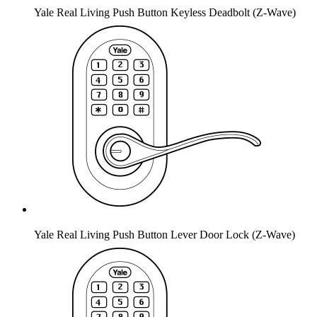
Yale Real Living Push Button Keyless Deadbolt (Z-Wave)
Yale Real Living Push Button Lever Door Lock (Z-Wave)