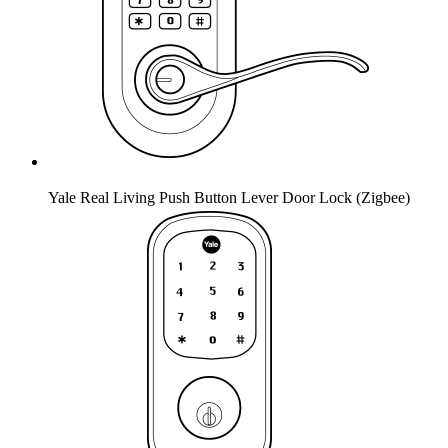
Yale Real Living Push Button Lever Door Lock (Zigbee)