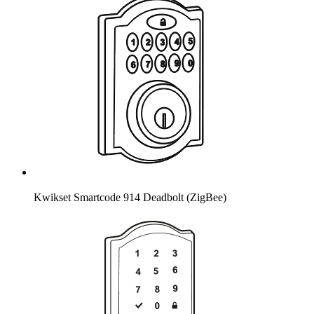
Kwikset Smartcode 914 Deadbolt (ZigBee)