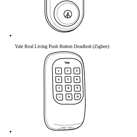
Yale Real Living Push Button Deadbolt (Zigbee)