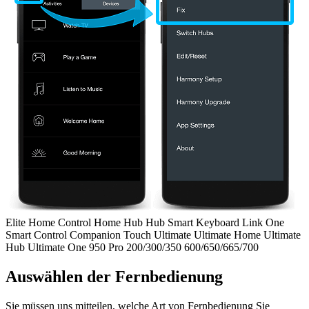
Elite
Home Control
Home Hub
Hub
Smart Keyboard
Link
One
Smart Control
Companion
Touch
Ultimate
Ultimate Home
Ultimate
Hub
Ultimate One
950
Pro
200/300/350
600/650/665/700
Auswählen der Fernbedienung
Sie müssen uns mitteilen, welche Art von Fernbedienung Sie