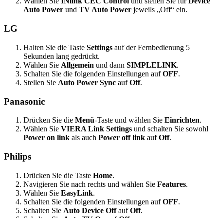
Wählen Sie
INlink CEC Control
und stellen Sie für
Device
Auto Power
und
TV Auto Power
jeweils „Off“ ein.
LG
Halten Sie die Taste
Settings
auf der Fernbedienung 5
Sekunden lang gedrückt.
Wählen Sie
Allgemein
und dann
SIMPLELINK
.
Schalten Sie die folgenden Einstellungen auf
OFF
.
Stellen Sie
Auto Power Sync
auf
Off
.
Panasonic
Drücken Sie die
Menü
-Taste und wählen Sie
Einrichten
.
Wählen Sie
VIERA Link Settings
und schalten Sie sowohl
Power on link
als auch
Power off link
auf
Off
.
Philips
Drücken Sie die Taste
Home
.
Navigieren Sie nach rechts und wählen Sie
Features
.
Wählen Sie
EasyLink
.
Schalten Sie die folgenden Einstellungen auf
OFF
.
Schalten Sie
Auto Device Off
auf
Off
.