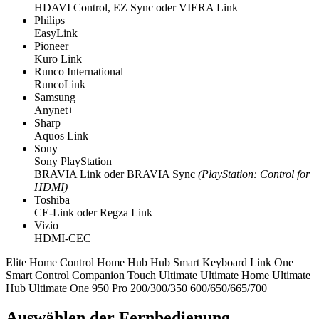
HDAVI Control, EZ Sync oder VIERA Link
Philips
EasyLink
Pioneer
Kuro Link
Runco International
RuncoLink
Samsung
Anynet+
Sharp
Aquos Link
Sony
Sony PlayStation
BRAVIA Link oder BRAVIA Sync
(PlayStation: Control for
HDMI)
Toshiba
CE-Link oder Regza Link
Vizio
HDMI-CEC
Elite
Home Control
Home Hub
Hub
Smart Keyboard
Link
One
Smart Control
Companion
Touch
Ultimate
Ultimate Home
Ultimate
Hub
Ultimate One
950
Pro
200/300/350
600/650/665/700
Auswählen der Fernbedienung