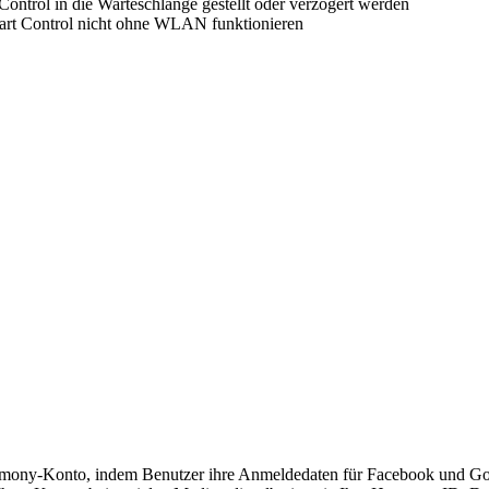
ntrol in die Warteschlange gestellt oder verzögert werden
rt Control nicht ohne WLAN funktionieren
ony-Konto, indem Benutzer ihre Anmeldedaten für Facebook und Go