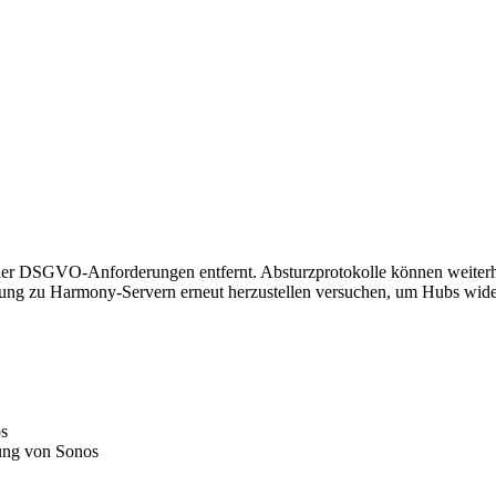
der DSGVO-Anforderungen entfernt. Absturzprotokolle können weiterh
dung zu Harmony-Servern erneut herzustellen versuchen, um Hubs wide
os
rung von Sonos