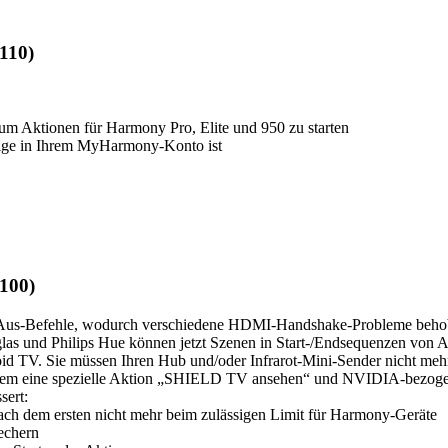
110)
um Aktionen für Harmony Pro, Elite und 950 zu starten
nzige in Ihrem MyHarmony-Konto ist
100)
n-/Aus-Befehle, wodurch verschiedene HDMI-Handshake-Probleme beh
las und Philips Hue können jetzt Szenen in Start-/Endsequenzen von 
id TV. Sie müssen Ihren Hub und/oder Infrarot-Mini-Sender nicht mehr
dem eine spezielle Aktion „SHIELD TV ansehen“ und NVIDIA-bezoge
sert:
nach dem ersten nicht mehr beim zulässigen Limit für Harmony-Geräte
echern