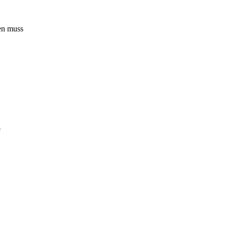
en muss
e