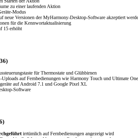
m Starten der Aktion
äume zu einer laufenden Aktion
-Geräte-Modus
ff auf neue Versionen der MyHarmony-Desktop-Software akzeptiert werd
ionen für die Kennwortaktualisierung
f 15 erhöht
36)
ussteuerungstaste für Thermostate und Glühbirnen
ten-Uploads auf Fernbedienungen wie Harmony Touch und Ultimate On
geräte auf Android 7.1 und Google Pixel XL
sktop-Software
6)
rchgeführt
irrtümlich auf Fernbedienungen angezeigt wird