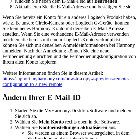
Klicken Sie neben dem E-Mail-Feld auf
Bearbeiten
.
Aktualisieren Sie die E-Mail-Adresse und bestätigen Sie sie.
Wenn Sie bereits ein Konto für ein anderes Logitech-Produkt haben,
wie z. B. unsere Circle-Kamera oder Logitech G-Geräte, können
Sie kein neues Harmony-Konto mit derselben E-Mail-Adresse
erstellen. Wenn Sie eine vorhandene E-Mail-Adresse verwenden
möchten, die bereits mit einem Logitech-Konto verknüpft ist,
können Sie sich mit denselben Anmeldeinformationen bei Harmony
anmelden. Nach der Anmeldung können Sie eine neue
Fernbedienung einrichten und die Fernbedienungskonfiguration von
Ihrem alten Konto kopieren.
Weitere Informationen finden Sie in diesem Artikel:
https://support.myharmony.com/how-to-copy-a-previous-remote-
configuration-to-a-new-remote
Ändern Ihrer E-Mail-ID
Starten Sie die MyHarmony-Desktop-Software und melden
Sie sich an.
Wählen Sie
Mein Konto
rechts oben in der Software.
Wählen Sie
Kontoeinstellungen aktualisieren
aus.
Sie werden zu einem Browser weitergeleitet, in dem
Sie Ihre Kontodetails sehen können.