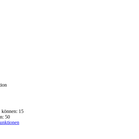
tion
n können: 15
n: 50
Funktionen